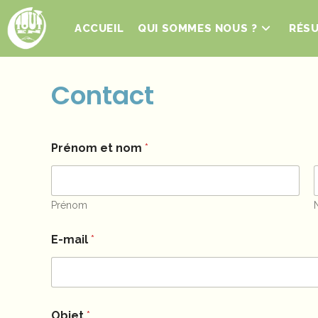
Skip
to
ACCUEIL
QUI SOMMES NOUS ?
RÉSU
content
Contact
Prénom et nom
*
Prénom
E-mail
*
Objet
*