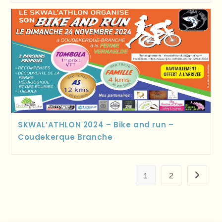
SKWAL’ATHLON 2024 – Bike and run –
Coudekerque Branche
1
2
Aller à 